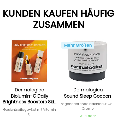
KUNDEN KAUFEN HÄUFIG
ZUSAMMEN
Mehr Größen
Dermalogica
Dermalogica
Biolumin-C Daily
Sound Sleep Cocoon
Brightness Boosters Skin
regenerierende Nachthaut Gel-
kit
Creme
Gesichtspflege-Set mit Vitamin
C
Auf Lager