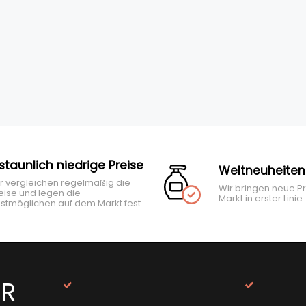
rstaunlich niedrige Preise
Weltneuheiten
r vergleichen regelmäßig die
Wir bringen neue P
eise und legen die
Markt in erster Linie
stmöglichen auf dem Markt fest
ER