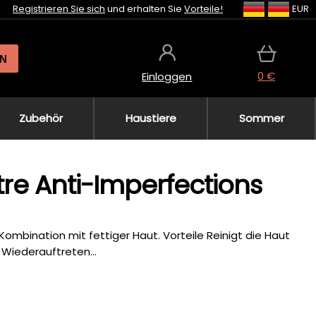
Registrieren Sie sich
und erhalten Sie
Vorteile!
EUR
N
0 €
Einloggen
Zubehör
Haustiere
Sommer
re Anti-Imperfections
mbination mit fettiger Haut. Vorteile Reinigt die Haut
 Wiederauftreten...