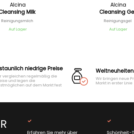
Alcina
Alcina
Cleansing Milk
Cleansing G
Reinigungsmilch
Reinigungsgel
Auf Lager
Auf Lager
rstaunlich niedrige Preise
Weltneuheiten
r vergleichen regelmäßig die
Wir bringen neue P
eise und legen die
Markt in erster Linie
stmöglichen auf dem Markt fest
ER
Erfahren Sie mehr über
Schönheit-T