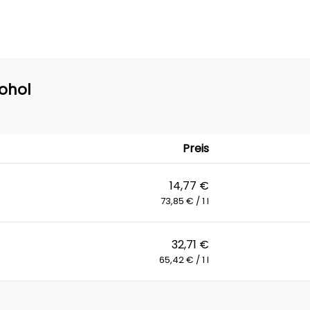
cohol
Preis
14,77 €
73,85 € / 1 l
32,71 €
65,42 € / 1 l