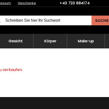
+43 720 884174
ressum
Geschenke
SUCHE
Gesicht
Körper
Make-up
zu verkaufen.