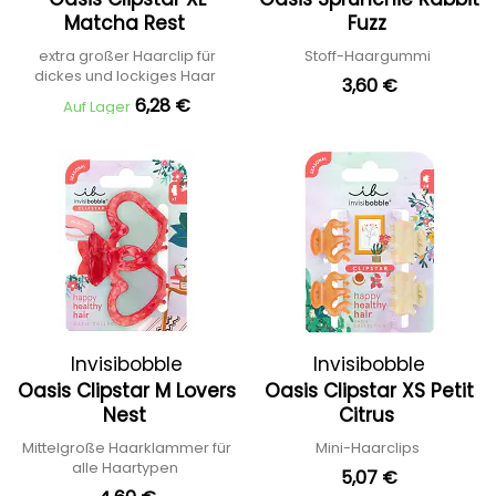
Matcha Rest
Fuzz
extra großer Haarclip für
Stoff-Haargummi
dickes und lockiges Haar
3,60 €
6,28 €
Auf Lager
Invisibobble
Invisibobble
Oasis Clipstar M Lovers
Oasis Clipstar XS Petit
Nest
Citrus
Mittelgroße Haarklammer für
Mini-Haarclips
alle Haartypen
5,07 €