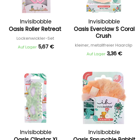
Invisibobble
Invisibobble
Oasis Roller Retreat
Oasis Everclaw S Coral
Crush
Lockenwickler-Set
kleiner, metallfreier Haarclip
5,67 €
Auf Lager
3,36 €
Auf Lager
Invisibobble
Invisibobble
Oasis Clipstar XL
Oasis Sprunchie Rabbit