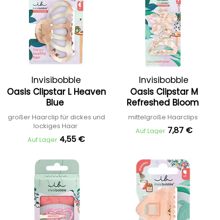
Invisibobble
Invisibobble
Oasis Clipstar L Heaven
Oasis Clipstar M
Blue
Refreshed Bloom
großer Haarclip für dickes und
mittelgroße Haarclips
lockiges Haar
7,87 €
Auf Lager
4,55 €
Auf Lager