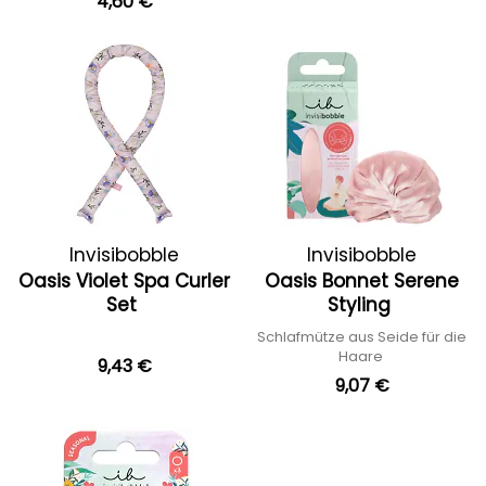
4,60 €
Invisibobble
Invisibobble
Oasis Violet Spa Curler
Oasis Bonnet Serene
Set
Styling
Schlafmütze aus Seide für die
Haare
9,43 €
9,07 €