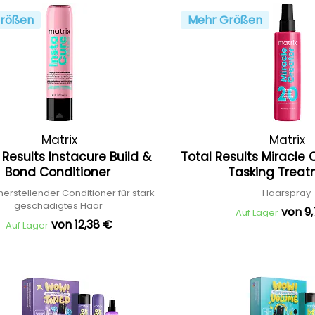
rößen
Mehr Größen
Matrix
Matrix
 Results Instacure Build &
Total Results Miracle 
Bond Conditioner
Tasking Trea
erstellender Conditioner für stark
Haarspray
geschädigtes Haar
von 9
Auf Lager
von 12,38 €
Auf Lager