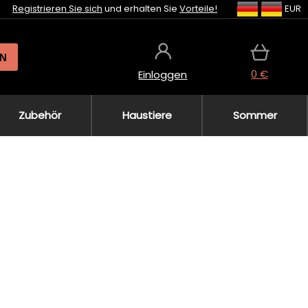
Registrieren Sie sich
und erhalten Sie
Vorteile!
EUR
N
0 €
Einloggen
Zubehör
Haustiere
Sommer