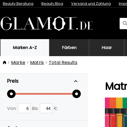
Beauty Beratung
Beauty Blog
Versand und Zahlung
Imp
Marken A-Z
Färben
Haar
Marke
Matrix
Total Results
Preis
Matr
Von:
Bis:
€