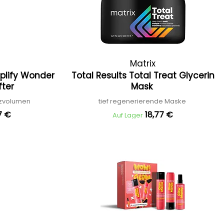
Matrix
mplify Wonder
Total Results Total Treat Glycerin
fter
Mask
atzvolumen
tief regenerierende Maske
7 €
18,77 €
Auf Lager