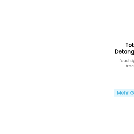
Tot
Detang
feuchti
tro
Mehr G