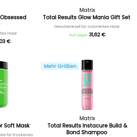
Matrix
r Obsessed
Total Results Glow Mania Gift Set
o
Geschenkset für coloriertes Haar
rtes Haar
31,62 €
Auf Lager
,03 €
Mehr Größen
Matrix
or Soft Mask
Total Results Instacure Build &
Bond Shampoo
ke für trockenes