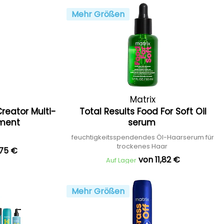
Mehr Größen
Matrix
Creator Multi-
Total Results Food For Soft Oil
tment
serum
feuchtigkeitsspendendes Öl-Haarserum für
trockenes Haar
,75 €
von 11,82 €
Auf Lager
Mehr Größen