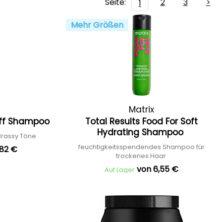
Seite:
2
3
>
1
Mehr Größen
Matrix
 Off Shampoo
Total Results Food For Soft
Hydrating Shampoo
Brassy Töne
feuchtigkeitsspendendes Shampoo für
,82 €
trockenes Haar
von 6,55 €
Auf Lager