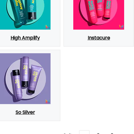
High Amplify
Instacure
So Silver