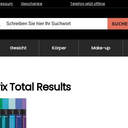
ressum
Geschenke
Telefon jetzt offline
SUCHE
Gesicht
Körper
Make-up
ix Total Results