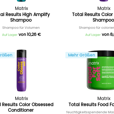
Matrix
Matrix
al Results High Amplify
Total Results Colo
Shampoo
Shampo
Shampoo für Volumen
Shampoo für colorie
von 10,26 €
von 8
Auf Lager
Auf Lager
rößen
Mehr Größen
Matrix
Matrix
l Results Color Obsessed
Total Results Food F
Conditioner
feuchtigkeitsspendende Mas