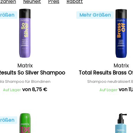
szahlen
Neuheit
Preis
Rabatt
rößen
Mehr Größen
Matrix
Matrix
Results So Silver Shampoo
Total Results Brass
lila Shampoo für Blondinen
Shampoo neutralisiert 
von 8,75 €
von 11
Auf Lager
Auf Lager
rößen