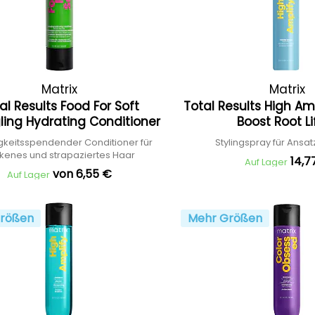
Matrix
Matrix
al Results Food For Soft
Total Results High A
ling Hydrating Conditioner
Boost Root Li
gkeitsspendender Conditioner für
Stylingspray für Ans
ckenes und strapaziertes Haar
14,7
Auf Lager
von 6,55 €
Auf Lager
rößen
Mehr Größen