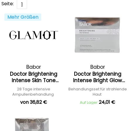
Seite:
1
Mehr Größen
Babor
Babor
Doctor Brightening
Doctor Brightening
Intense Skin Tone
Intense Bright Glow
Corrector Ampoule
Treatment Kit
28 Tage intensive
Behandlungsset für strahlende
Ampullenbehandlung
Haut
von 36,82 €
24,01 €
Auf Lager