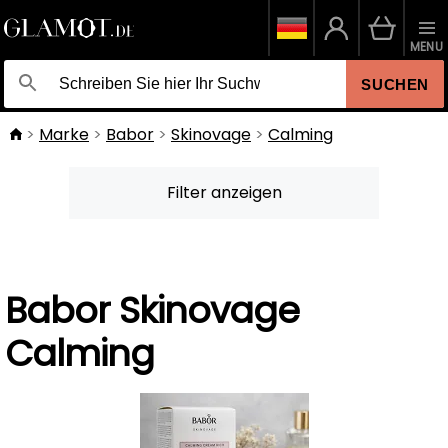
MENU
SUCHEN
Marke
Babor
Skinovage
Calming
Filter anzeigen
Babor Skinovage
Calming