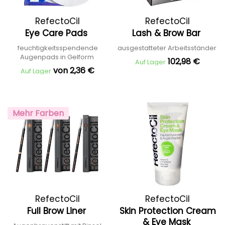
RefectoCil
RefectoCil
Eye Care Pads
Lash & Brow Bar
feuchtigkeitsspendende
ausgestatteter Arbeitsständer
Augenpads in Gelform
102,98 €
Auf Lager
von 2,36 €
Auf Lager
Mehr Farben
RefectoCil
RefectoCil
Full Brow Liner
Skin Protection Cream
& Eye Mask