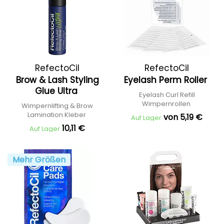
RefectoCil
RefectoCil
Brow & Lash Styling
Eyelash Perm Roller
Glue Ultra
Eyelash Curl Refill
Wimpernrollen
Wimpernlifting & Brow
Lamination Kleber
von 5,19 €
Auf Lager
10,11 €
Auf Lager
Mehr Größen