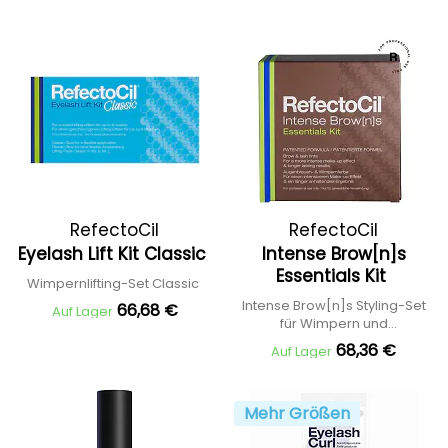
RefectoCil
RefectoCil
Eyelash Lift Kit Classic
Intense Brow[n]s
Essentials Kit
Wimpernlifting-Set Classic
Intense Brow[n]s Styling-Set
66,68 €
Auf Lager
für Wimpern und
Augenbrauen
68,36 €
Auf Lager
Mehr Größen