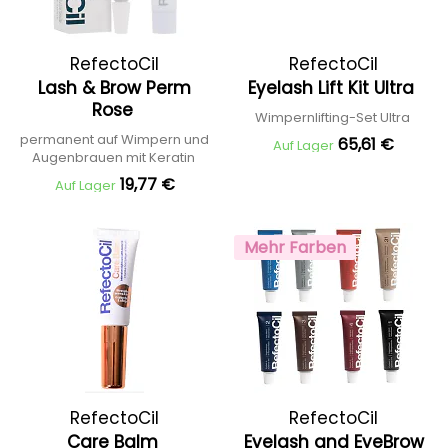
RefectoCil
RefectoCil
Lash & Brow Perm
Eyelash Lift Kit Ultra
Rose
Wimpernlifting-Set Ultra
permanent auf Wimpern und
65,61 €
Auf Lager
Augenbrauen mit Keratin
19,77 €
Auf Lager
Mehr Farben
RefectoCil
RefectoCil
Care Balm
Eyelash and EyeBrow