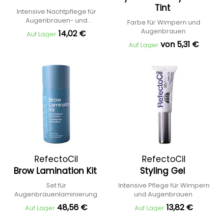
Tint
Intensive Nachtpflege für
Augenbrauen- und
Farbe für Wimpern und
Wimpernwachstum
Augenbrauen
14,02 €
Auf Lager
von 5,31 €
Auf Lager
RefectoCil
RefectoCil
Brow Lamination Kit
Styling Gel
Set für
Intensive Pflege für Wimpern
Augenbrauenlaminierung
und Augenbrauen
48,56 €
13,82 €
Auf Lager
Auf Lager