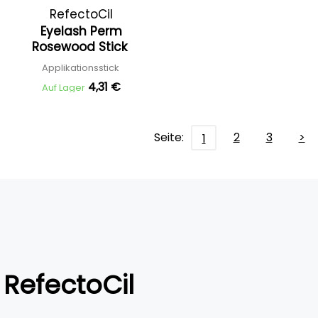
RefectoCil
Eyelash Perm
Rosewood Stick
Applikationsstick
4,31 €
Auf Lager
Seite:
2
3
>
1
RefectoCil