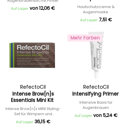
Augenbrauenstift mit Pinsel
Hautschutzcreme &
von 12,06 €
Auf Lager
Augenmaske
7,51 €
Auf Lager
Mehr Farben
RefectoCil
RefectoCil
Intense Brow[n]s
Intensifying Primer
Essentials Mini Kit
Intensive Basis für
Augenbrauen
Intense Brow[n]s MINI Styling-
Set für Wimpern und
von 5,24 €
Auf Lager
Augenbrauen
36,15 €
Auf Lager