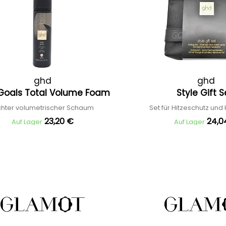
ghd
ghd
Goals Total Volume Foam
Style Gift 
ichter volumetrischer Schaum
Set für Hitzeschutz und
23,20 €
24,0
Auf Lager
Auf Lager