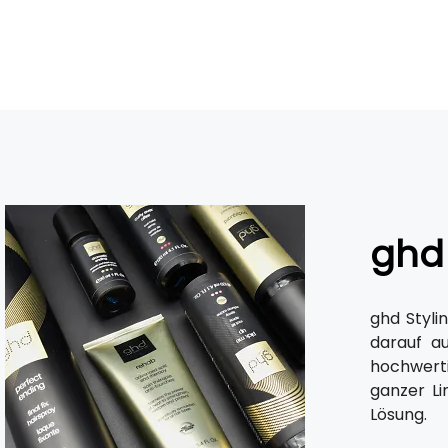
ghd
ghd Styli
darauf au
hochwert
ganzer Li
Lösung.