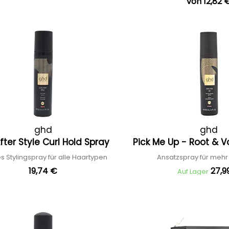
von 12,82 
ghd
ghd
fter Style Curl Hold Spray
Pick Me Up - Root & 
es Stylingspray für alle Haartypen
Ansatzspray für meh
19,74 €
27,9
Auf Lager