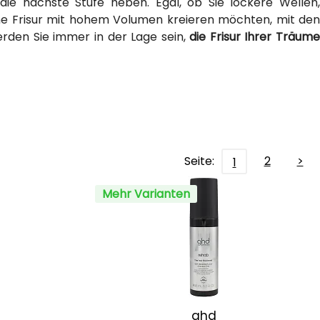
f die nächste Stufe heben. Egal, ob Sie lockere Wellen,
eine Frisur mit hohem Volumen kreieren möchten, mit den
erden Sie immer in der Lage sein,
die Frisur Ihrer Träum
Seite:
2
>
1
Mehr Varianten
ghd