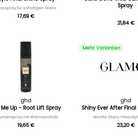
Spray
arspray für sofortigen Glanz
17,69 €
21,84 €
Mehr Varianten
ghd
ghd
 Me Up - Root Lift Spray
Shiny Ever After Fina
umenspray mit Wärmeschutz
leichte Glanz-Haarsty
19,65 €
23,20 €