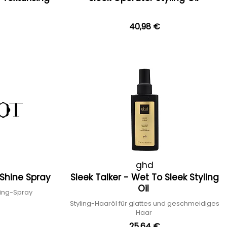
40,98 €
ghd
l Shine Spray
Sleek Talker - Wet To Sleek Styling
Oil
ling-Spray
Styling-Haaröl für glattes und geschmeidiges
Haar
25,64 €