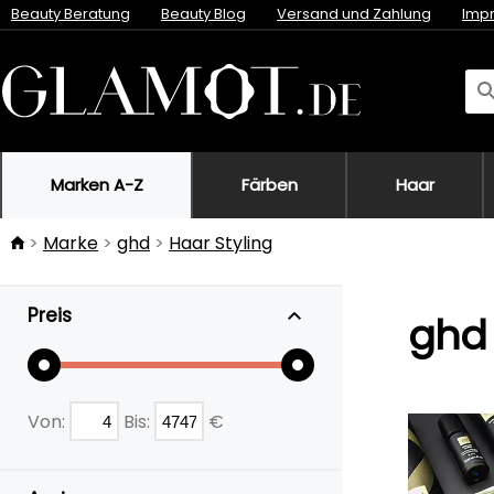
Beauty Beratung
Beauty Blog
Versand und Zahlung
Imp
Marken A-Z
Färben
Haar
Marke
ghd
Haar Styling
Preis
ghd 
Von:
Bis:
€