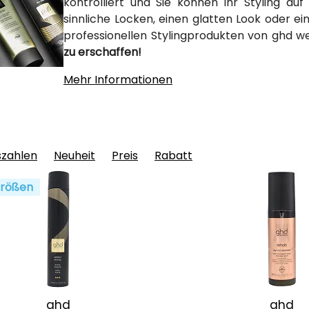
kontrolliert und Sie können Ihr Styling au
sinnliche Locken, einen glatten Look oder 
professionellen Stylingprodukten von ghd w
zu erschaffen!
Mehr Informationen
szahlen
Neuheit
Preis
Rabatt
rößen
ghd
ghd