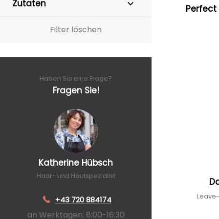
Zutaten
Perfect 
Filter löschen
Haben Sie eine Frage?
Fragen Sie!
Katherine Hübsch
Haar- und Hautspezialist
D
Leave-
+43 720 884174
an Werktagen: 8:00-16:30