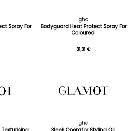
ghd
ct Spray For
Bodyguard Heat Protect Spray For
Coloured
31,31 €
ghd
 Texturising
Sleek Operator Styling Oil