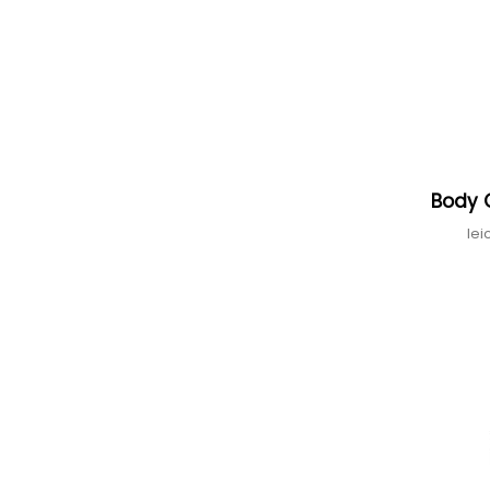
Body 
le