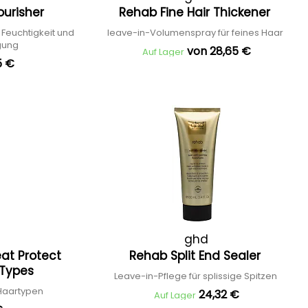
ourisher
Rehab Fine Hair Thickener
 Feuchtigkeit und
leave-in-Volumenspray für feines Haar
rgung
von 28,65 €
Auf Lager
5 €
ghd
at Protect
Rehab Split End Sealer
r Types
Leave-in-Pflege für splissige Spitzen
 Haartypen
24,32 €
Auf Lager