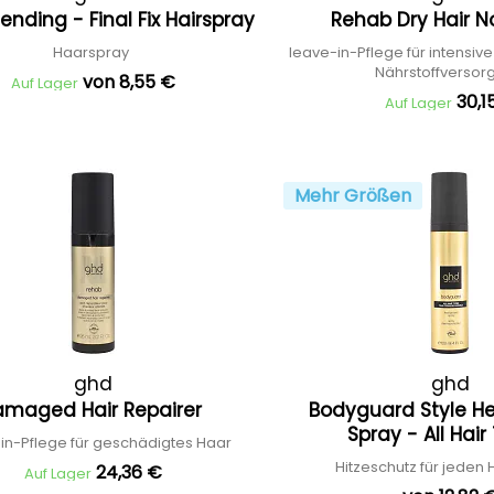
ending - Final Fix Hairspray
Rehab Dry Hair N
Haarspray
leave-in-Pflege für intensive
Nährstoffverso
von 8,55 €
Auf Lager
30,1
Auf Lager
Mehr Größen
ghd
ghd
amaged Hair Repairer
Bodyguard Style He
Spray - All Hai
in-Pflege für geschädigtes Haar
Hitzeschutz für jeden
24,36 €
Auf Lager