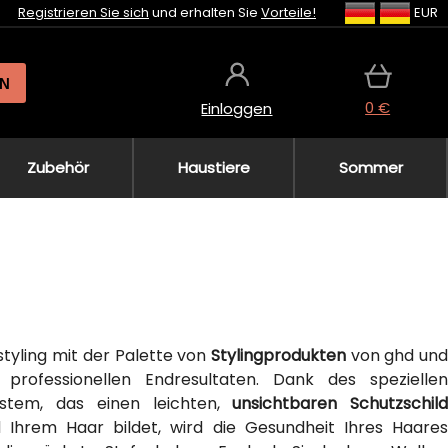
Registrieren Sie sich
und erhalten Sie
Vorteile!
EUR
N
0 €
Einloggen
Zubehör
Haustiere
Sommer
tyling mit der Palette von
Stylingprodukten
von ghd un
 professionellen Endresultaten. Dank des speziellen
stem, das einen leichten,
unsichtbaren Schutzschild
d Ihrem Haar bildet, wird die Gesundheit Ihres Haares