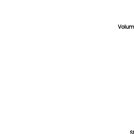
Volum
S