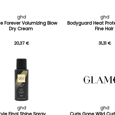
ghd
ghd
e Forever Volumizing Blow
Bodyguard Heat Prote
Dry Cream
Fine Hair
20,37 €
31,31 €
ghd
ghd
tyle Final Shine Spray
Curls Gone Wild Curl