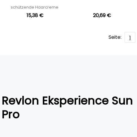
Cream
Light Hydration
schützende Haarcreme
15,38 €
20,69 €
Seite:
1
Revlon Eksperience Sun
Pro