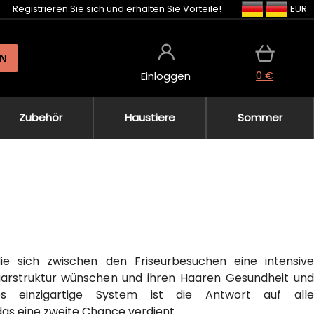
Registrieren Sie sich
und erhalten Sie
Vorteile!
EUR
N
0 €
Einloggen
Zubehör
Haustiere
Sommer
die sich zwischen den Friseurbesuchen eine intensive
aarstruktur wünschen und ihren Haaren Gesundheit und
s einzigartige System ist die Antwort auf alle
as eine zweite Chance verdient.