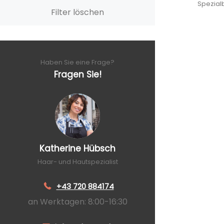
Spezial
Filter löschen
Haben Sie eine Frage?
Fragen Sie!
Katherine Hübsch
Haar- und Hautspezialist
+43 720 884174
an Werktagen: 8:00-16:30