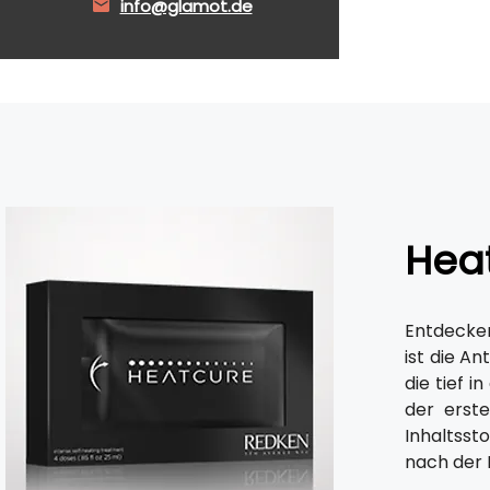
info@glamot.de
Heat
Entdecken
ist die A
die tief i
der erste
Inhaltsst
nach der 