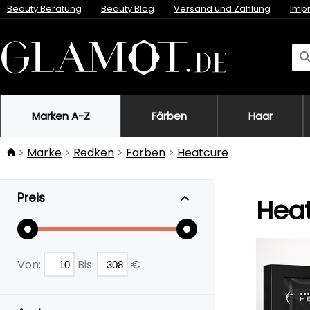
Beauty Beratung
Beauty Blog
Versand und Zahlung
Imp
Marken A-Z
Färben
Haar
Marke
Redken
Farben
Heatcure
Preis
Heat
Von:
Bis:
€