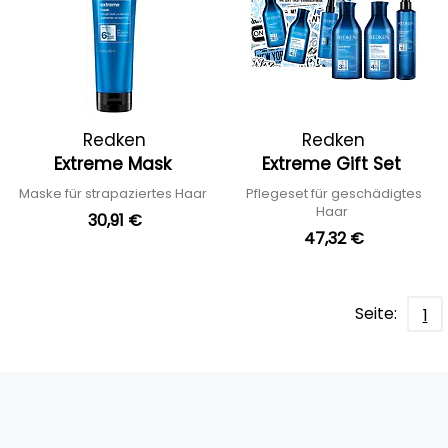
Redken
Redken
Extreme Mask
Extreme Gift Set
Maske für strapaziertes Haar
Pflegeset für geschädigtes
Haar
30,91 €
47,32 €
Seite:
1