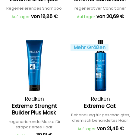
Regenerierendes Shampoo
regenerativer Conditioner
von 18,85 €
von 20,69 €
Auf Lager
Auf Lager
Mehr Größen
Redken
Redken
Extreme Strenght
Extreme Cat
Builder Plus Mask
Behandlung für geschädigtes,
chemisch behandeltes Haar
regenerierende Maske für
strapaziertes Haar
von 21,45 €
Auf Lager