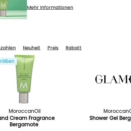
Mehr Informationen
szahlen
Neuheit
Preis
Rabatt
rößen
MoroccanOil
MoroccanO
and Cream Fragrance
Shower Gel Be
Bergamote