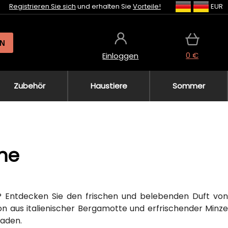
Registrieren Sie sich
und erhalten Sie
Vorteile!
EUR
N
0 €
Einloggen
Zubehör
Haustiere
Sommer
he
? Entdecken Sie den frischen und belebenden Duft von
n aus italienischer Bergamotte und erfrischender Minze
laden.