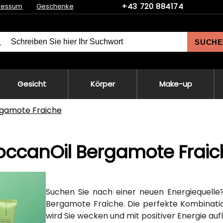
+43 720 884174
ressum
Geschenke
SUCHE
Gesicht
Körper
Make-up
gamote Fraiche
ccanOil Bergamote Fraic
Suchen Sie nach einer neuen Energiequelle
Bergamote Fraîche. Die perfekte Kombinatio
wird Sie wecken und mit positiver Energie auf