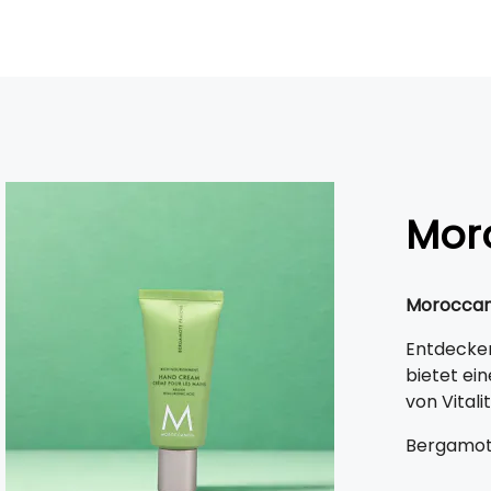
Mor
MoroccanO
Entdecken
bietet e
von Vitali
Bergamote 