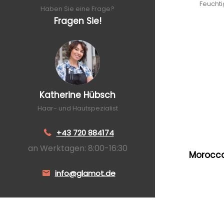
Feucht
Haben Sie eine Frage?
Fragen Sie!
Katherine Hübsch
Haar- und Hautspezialist
+43 720 884174
an Werktagen: 8:00-16:30
Morocca
info@glamot.de