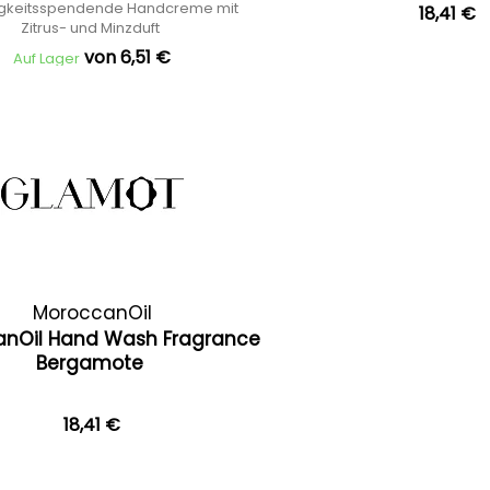
igkeitsspendende Handcreme mit
18,41 €
Zitrus- und Minzduft
von 6,51 €
Auf Lager
MoroccanOil
nOil Hand Wash Fragrance
Bergamote
18,41 €