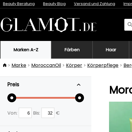
Beauty Beratung
Beauty Blog
Versand und Zahlung
Imp
Marken A-Z
Färben
Haar
Marke
MoroccanOil
Körper
Körperpflege
Ber
Preis
Moro
Von:
Bis:
€