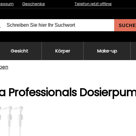
ressum
Geschenke
Telefon jetzt offline
SUCHE
Gesicht
Körper
Make-up
pen
a Professionals Dosierpu