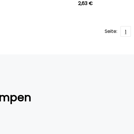
2,63 €
Seite:
1
pumpen