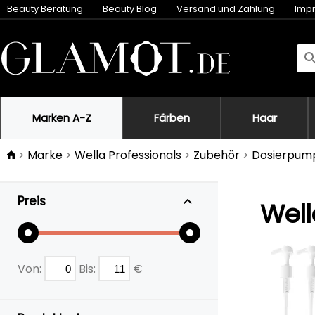
Beauty Beratung
Beauty Blog
Versand und Zahlung
Imp
Marken A-Z
Färben
Haar
Marke
Wella Professionals
Zubehör
Dosierpum
Preis
Well
Von:
Bis:
€