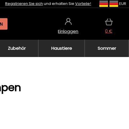
Registrieren Sie sich
und erhalten Sie
Vorteile!
EUR
N
0 €
Einloggen
Zubehör
Haustiere
Sommer
mpen