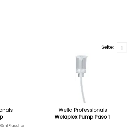
Seite:
1
ionals
Wella Professionals
mp
Welaplex Pump Paso 1
00ml Flaschen