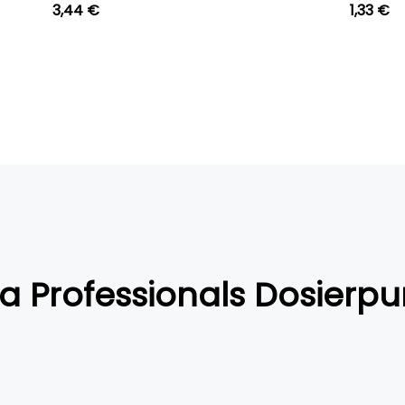
3,44 €
1,33 €
la Professionals Dosier