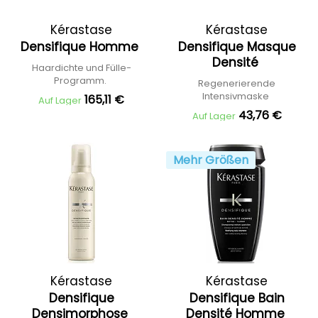
Kérastase
Kérastase
Densifique Homme
Densifique Masque
Densité
Haardichte und Fülle-
Programm.
Regenerierende
Intensivmaske
165,11 €
Auf Lager
43,76 €
Auf Lager
Mehr Größen
Kérastase
Kérastase
Densifique
Densifique Bain
Densimorphose
Densité Homme