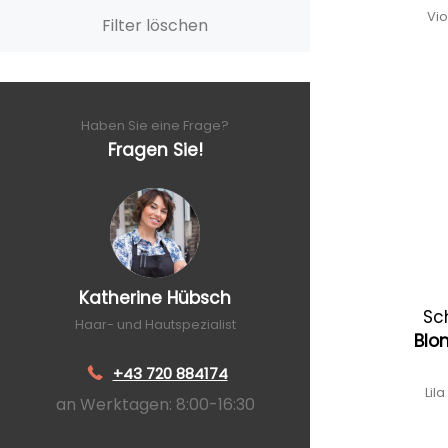
Vio
Filter löschen
Haben Sie eine Frage?
Fragen Sie!
Katherine Hübsch
Sc
Haar- und Hautspezialist
Blo
+43 720 884174
Lil
an Werktagen: 8:00-16:30