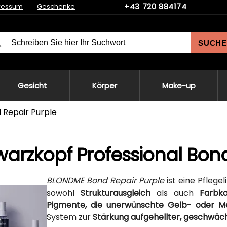
+43 720 884174
ressum
Geschenke
SUCHE
Gesicht
Körper
Make-up
 Repair Purple
arzkopf Professional Bond
BLONDME Bond Repair Purple
ist eine Pflegeli
sowohl
Strukturausgleich
als auch
Farbko
Pigmente, die unerwünschte Gelb- oder Mes
System zur
Stärkung aufgehellter, geschwä