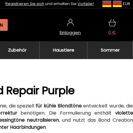
Registrieren Sie sich
und erhalten Sie
Vorteile!
EUR
N
0 €
Einloggen
Zubehör
Haustiere
Sommer
 Repair Purple
nie, die speziell
für kühle Blondtöne
entwickelt wurde, di
rrektur
benötigen. Die Formulierung enthält
violett
singtöne neutralisieren
, und nutzt das Bond Creatio
chter Haarbindungen
.