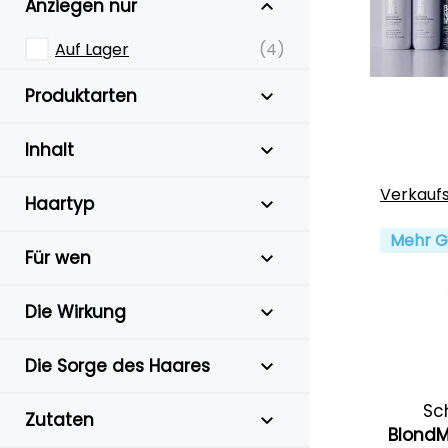
Anziegen nur
Auf Lager
(4)
Produktarten
Inhalt
Verkauf
Haartyp
Mehr G
Für wen
Die Wirkung
Die Sorge des Haares
Sc
Zutaten
BlondM