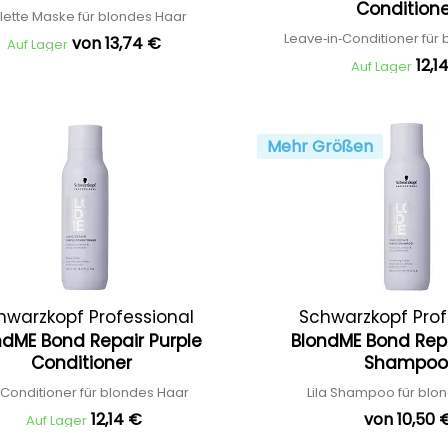
Condition
lette Maske für blondes Haar
Leave‑in‑Conditioner für
von 13,74 €
Auf Lager
12,1
Auf Lager
Mehr Größen
hwarzkopf Professional
Schwarzkopf Prof
ndME Bond Repair Purple
BlondME Bond Repa
Conditioner
Shampo
a Conditioner für blondes Haar
Lila Shampoo für blo
12,14 €
von 10,50 
Auf Lager