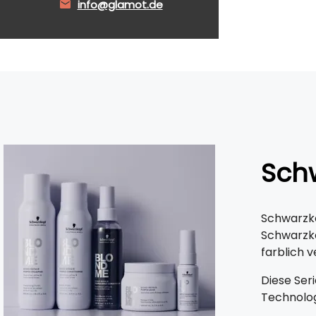
info@glamot.de
Schw
Schwarzko
Schwarzko
farblich 
Diese Ser
Technolog