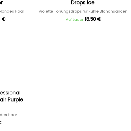
er
Drops Ice
 blondes Haar
Violette Tönungsdrops für kühle Blondnuancen
4 €
18,50 €
Auf Lager
essional
ir Purple
o
ndes Haar
€