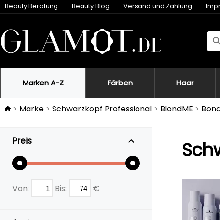
Beauty Beratung
Beauty Blog
Versand und Zahlung
Imp
Marken A-Z
Färben
Haar
Marke
Schwarzkopf Professional
BlondME
Bond
Preis
Schw
Von:
Bis:
€