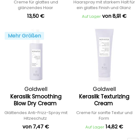
Creme für glattes und
Haarspray mit starkem Halt für
glänzendes Haar
ein glattes Finish und Glanz
13,50 €
von 8,91 €
Auf Lager
Mehr Größen
Goldwell
Goldwell
Kerasilk Smoothing
Kerasilk Texturizing
Blow Dry Cream
Cream
Glättendes Anti-Frizz-Spray mit
Creme für sanfte Textur und
Hitzeschutz
Form
von 7,47 €
14,82 €
Auf Lager