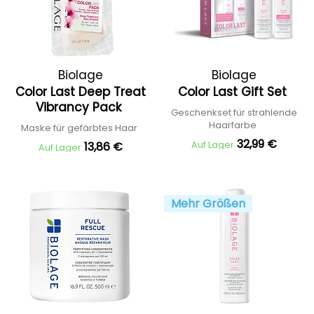
Biolage
Biolage
Color Last Deep Treat
Color Last Gift Set
Vibrancy Pack
Geschenkset für strahlende
Haarfarbe
Maske für gefärbtes Haar
32,99 €
Auf Lager
13,86 €
Auf Lager
Mehr Größen