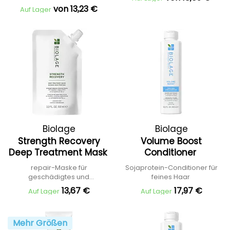
Haar
von 13,23 €
Auf Lager
Biolage
Biolage
Strength Recovery
Volume Boost
Deep Treatment Mask
Conditioner
repair-Maske für
Sojaprotein-Conditioner für
geschädigtes und
feines Haar
geschwächtes Haar
13,67 €
17,97 €
Auf Lager
Auf Lager
Mehr Größen