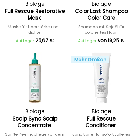
Biolage
Biolage
Full Rescue Restorative
Color Last Shampoo
Mask
Color Care
Concentrate
Maske für Haarstärke und -
Shampoo mit Sojaöl für
dichte
coloriertes Haar
25,67 €
von 18,25 €
Auf Lager
Auf Lager
Mehr Größen
Biolage
Biolage
Scalp Sync Scalp
Full Rescue
Concentrate
Conditioner
Sanfte Peelingpflege vor dem
conditioner für sofort volleres