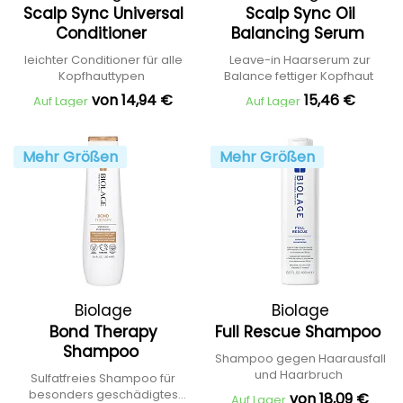
Scalp Sync Universal
Scalp Sync Oil
Conditioner
Balancing Serum
leichter Conditioner für alle
Leave-in Haarserum zur
Kopfhauttypen
Balance fettiger Kopfhaut
von 14,94 €
15,46 €
Auf Lager
Auf Lager
Mehr Größen
Mehr Größen
Biolage
Biolage
Bond Therapy
Full Rescue Shampoo
Shampoo
Shampoo gegen Haarausfall
und Haarbruch
Sulfatfreies Shampoo für
besonders geschädigtes
von 18,09 €
Auf Lager