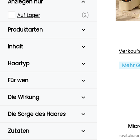
Anziegen nur
Auf Lager
(2)
Produktarten
Inhalt
Verkauf
Haartyp
Mehr G
Für wen
Die Wirkung
Die Sorge des Haares
Micr
Zutaten
revitalis