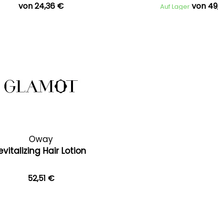
von 24,36 €
von 49
Auf Lager
Oway
evitalizing Hair Lotion
52,51 €