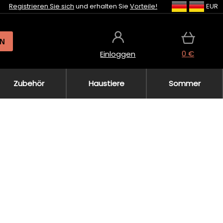
Registrieren Sie sich
und erhalten Sie
Vorteile!
EUR
N
0 €
Einloggen
Zubehör
Haustiere
Sommer