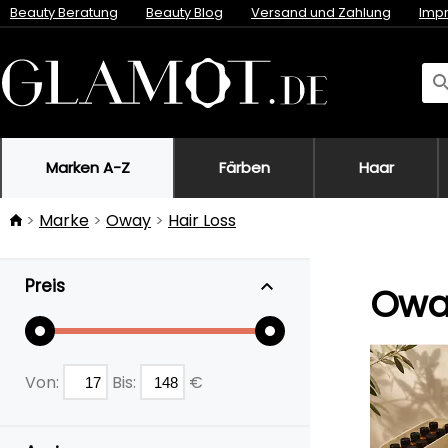
Beauty Beratung
Beauty Blog
Versand und Zahlung
Imp
Marken A-Z
Färben
Haar
Marke
Oway
Hair Loss
Preis
Oway
Von:
Bis:
€