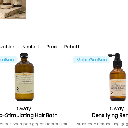
szahlen
Neuheit
Preis
Rabatt
rößen
Mehr Größen
Oway
Oway
o-Stimulating Hair Bath
Densifying R
ierendes Shampoo gegen Haarausfall
stärkende Behandlung geg