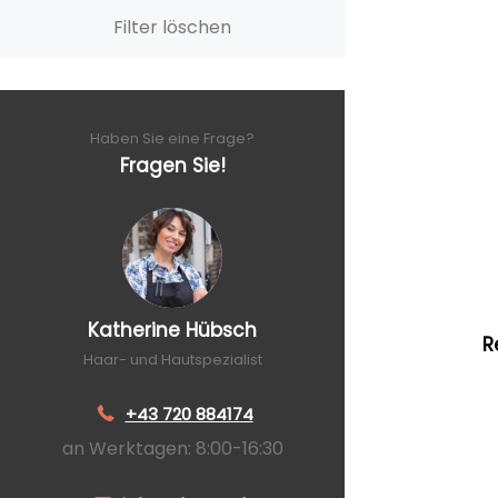
Filter löschen
Haben Sie eine Frage?
Fragen Sie!
Katherine Hübsch
R
Haar- und Hautspezialist
+43 720 884174
an Werktagen: 8:00-16:30