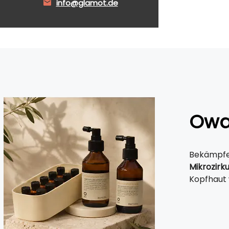
info@glamot.de
Oway
Bekämpfe
Mikrozirku
Kopfhaut