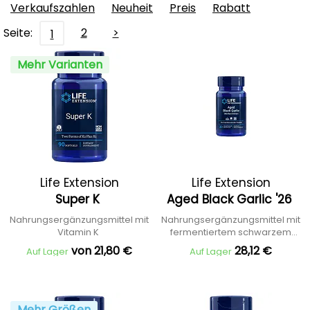
Verkaufszahlen
Neuheit
Preis
Rabatt
Seite:
2
>
1
Mehr Varianten
Life Extension
Life Extension
Super K
Aged Black Garlic '26
Nahrungsergänzungsmittel mit
Nahrungsergänzungsmittel mit
Vitamin K
fermentiertem schwarzem
Knoblauch
von 21,80 €
28,12 €
Auf Lager
Auf Lager
Mehr Größen