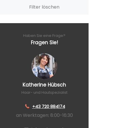
Filter löschen
Haben Sie eine Frage?
Fragen Sie!
Katherine Hübsch
Haar- und Hautspezialist
+43 720 884174
an Werktagen: 8:00-16:30