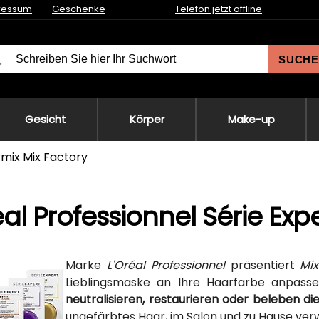
ressum
Geschenke
Telefon jetzt offline
SUCHE
Gesicht
Körper
Make-up
mix Mix Factory
éal Professionnel Série Exp
Marke
L'Oréal Professionnel
präsentiert
Mix
Lieblingsmaske an Ihre Haarfarbe anpass
neutralisieren, restaurieren oder beleben di
ungefärbtes Haar, im Salon und zu Hause ve