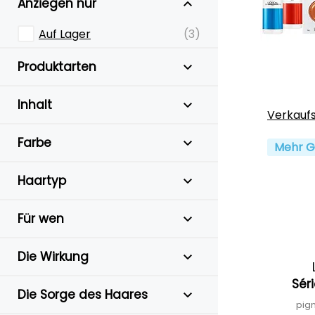
Anziegen nur
Auf Lager
(3)
Produktarten
Inhalt
Verkauf
Farbe
Mehr G
Haartyp
Für wen
Die Wirkung
Sér
Die Sorge des Haares
pig