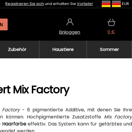
Registrieren Sie sich
und erhalten Sie
Vorteile!
EUR
N
0 €
Einloggen
Zubehör
Haustiere
Sommer
ert Mix Factory
 Factory
- 6 pigmentierte Additive, mit denen Sie Ihr
en können. Hochpigmentierte Zusatzstoffe
Mix Factor
e Haarfarbe
effektiv. Das System kann für gefärbtes und
rwendet werden.