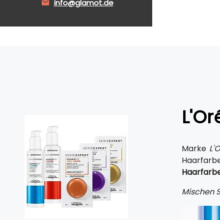
info@glamot.de
L'Or
Marke
L'
Haarfarb
Haarfarb
Mischen S