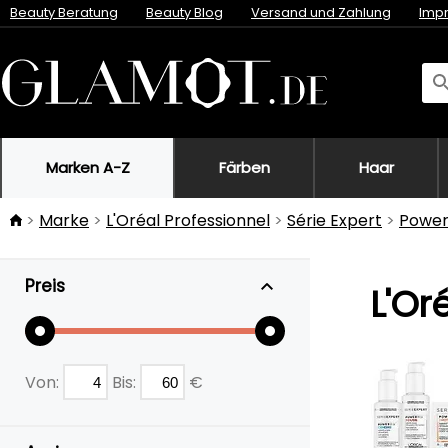
Beauty Beratung
Beauty Blog
Versand und Zahlung
Imp
Marken A-Z
Färben
Haar
Marke
L'Oréal Professionnel
Série Expert
Power
Preis
L'Or
Von:
Bis:
€