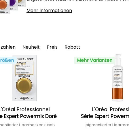
Mehr Informationen
szahlen
Neuheit
Preis
Rabatt
rößen
Mehr Varianten
L'Oréal Professionnel
L'Oréal Profess
ie Expert Powermix Doré
Série Expert Power
mentierter Haarmaskenzusatz
pigmentierter Haarma