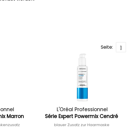
Seite:
1
ionnel
L'Oréal Professionnel
mix Marron
Série Expert Powermix Cendré
skenzusatz
blauer Zusatz zur Haarmaske