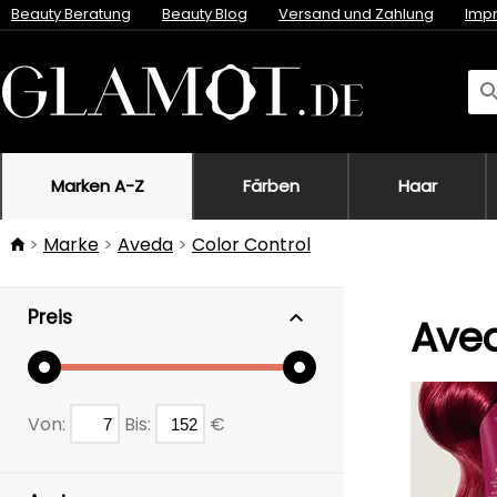
Beauty Beratung
Beauty Blog
Versand und Zahlung
Imp
Marken A-Z
Färben
Haar
Marke
Aveda
Color Control
Preis
Aved
Von:
Bis:
€