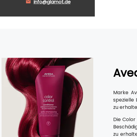
info@glamot.de
Ave
Marke Av
spezielle
zu erhalt
Die Color
Beschädig
zu erhalt