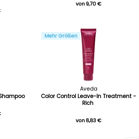
von 9,70 €
€
Mehr Größen
Aveda
h Shampoo
Color Control Leave-In Treatment -
Rich
€
von 8,83 €