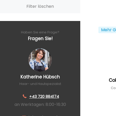
Filter löschen
Mehr G
Haben Sie eine Frage?
Fragen Sie!
Katherine Hübsch
Col
Haar- und Hautspezialist
Con
+43 720 884174
an Werktagen: 8:00-16:30