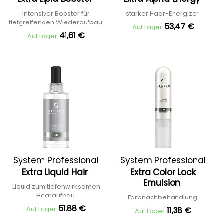
intensiver Booster für
starker Haar-Energizer
tiefgreifenden Wiederaufbau
53,47 €
Auf Lager
41,61 €
Auf Lager
System Professional
System Professional
Extra Liquid Hair
Extra Color Lock
Emulsion
Liquid zum tiefenwirksamen
Haaraufbau
Farbnachbehandlung
51,88 €
Auf Lager
11,38 €
Auf Lager