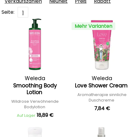
Verkaufszahlen
Neuheit
Preis
Rabatt
Seite:
1
Mehr Varianten
Weleda
Weleda
Smoothing Body
Love Shower Cream
Lotion
Aromatherapie sinnliche
Duschcreme
Wildrose Verwöhnende
Bodylotion
7,84 €
18,89 €
Auf Lager