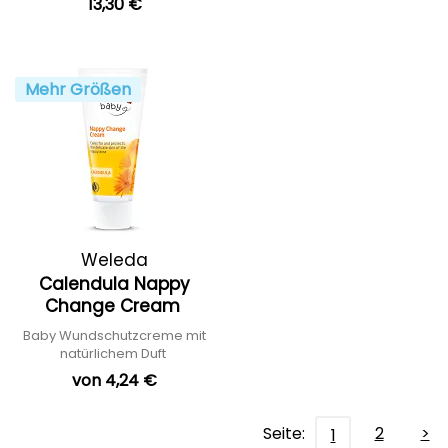
13,30 €
Mehr Größen
Weleda
Calendula Nappy
Change Cream
Baby Wundschutzcreme mit
natürlichem Duft
von 4,24 €
Seite:
2
>
1