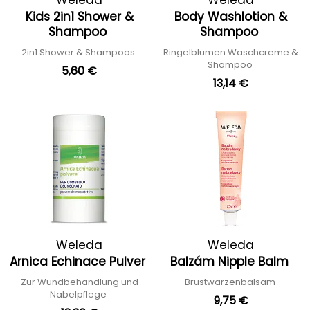
Weleda
Weleda
Kids 2in1 Shower &
Body Washlotion &
Shampoo
Shampoo
2in1 Shower & Shampoos
Ringelblumen Waschcreme &
Shampoo
5,60 €
13,14 €
Weleda
Weleda
Arnica Echinace Pulver
Balzám Nipple Balm
Zur Wundbehandlung und
Brustwarzenbalsam
Nabelpflege
9,75 €