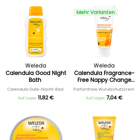
Mehr Varianten
Weleda
Weleda
Calendula Good Night
Calendula Fragrance-
Bath
Free Nappy Change
Cream
Calendula Gute-Nacht-Bad
Parfümfreie Wundschutzcrem
11,82 €
7,04 €
Auf Lager
Auf Lager