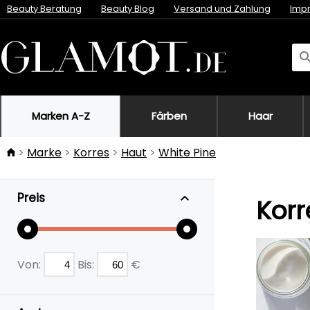
Beauty Beratung
Beauty Blog
Versand und Zahlung
Imp
Marken A-Z
Färben
Haar
Marke
Korres
Haut
White Pine
Preis
Korr
Von:
Bis:
€