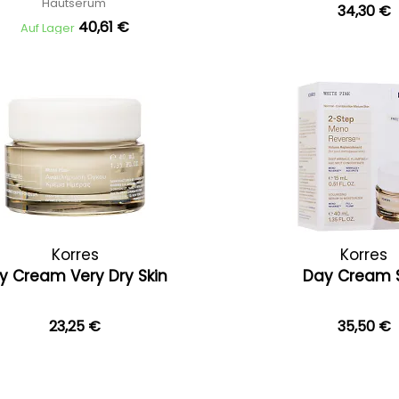
Hautserum
34,30 €
40,61 €
Auf Lager
Korres
Korres
y Cream Very Dry Skin
Day Cream 
23,25 €
35,50 €