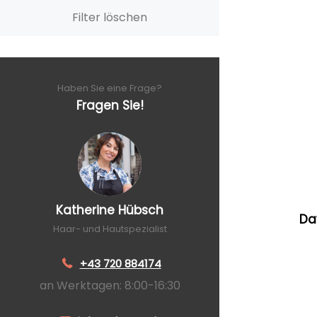
Filter löschen
Haben Sie eine Frage?
Fragen Sie!
Katherine Hübsch
Da
Haar- und Hautspezialist
+43 720 884174
an Werktagen: 8:00-16:30