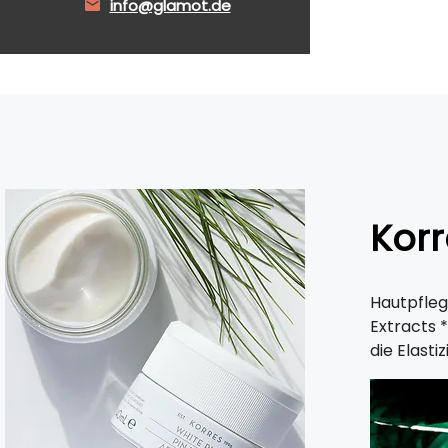
info@glamot.de
Korr
Hautpfleg
Extracts 
die Elasti