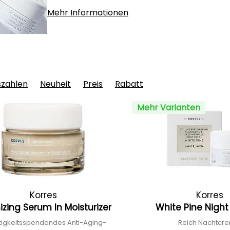
Mehr Informationen
szahlen
Neuheit
Preis
Rabatt
Mehr Varianten
Korres
Korres
zing Serum In Moisturizer
White Pine Nigh
tigkeitsspendendes Anti-Aging-
Reich Nachtcr