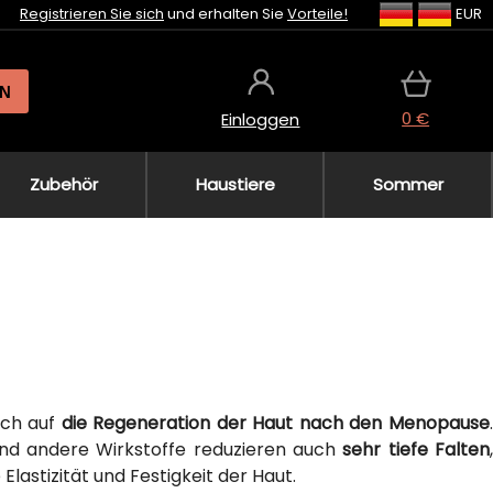
Registrieren Sie sich
und erhalten Sie
Vorteile!
EUR
N
0 €
Einloggen
Zubehör
Haustiere
Sommer
ich auf
die Regeneration der Haut nach den Menopause
 und andere Wirkstoffe reduzieren auch
sehr tiefe Falten
lastizität und Festigkeit der Haut.