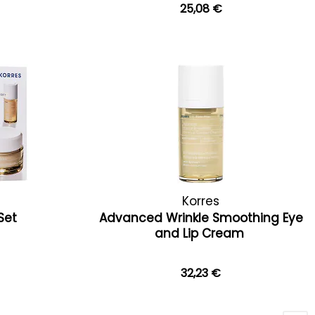
25,08 €
Korres
Set
Advanced Wrinkle Smoothing Eye
and Lip Cream
32,23 €