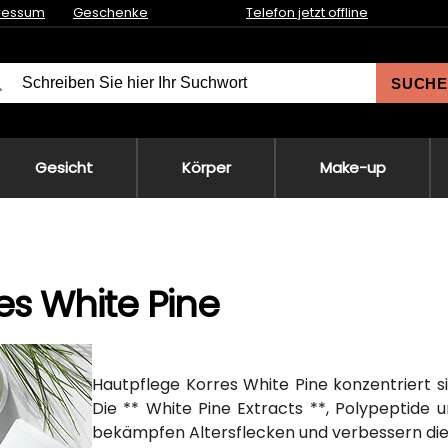
ressum
Geschenke
Telefon jetzt offline
SUCHE
Gesicht
Körper
Make-up
es White Pine
Hautpflege Korres White Pine konzentriert s
Die ** White Pine Extracts **, Polypeptide
bekämpfen Altersflecken und verbessern die E