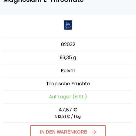
02032
93,35 g
Pulver
Tropische Früchte
Auf Lager (8 St.)
47,87 €
512,81 € / 1 kg
IN DEN WARENKORB