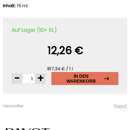
Inhalt:
15 ml
Auf Lager (10+ St.)
12,26 €
817,34 € / 1 l
-
+
IN DEN
WARENKORB
Hersteller:
Payot