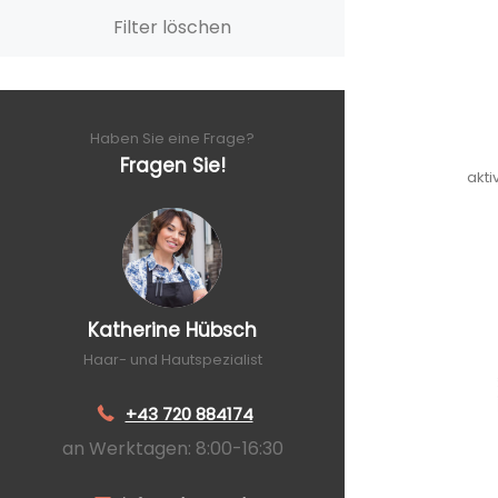
Filter löschen
Haben Sie eine Frage?
Fragen Sie!
akt
Katherine Hübsch
Haar- und Hautspezialist
+43 720 884174
an Werktagen: 8:00-16:30