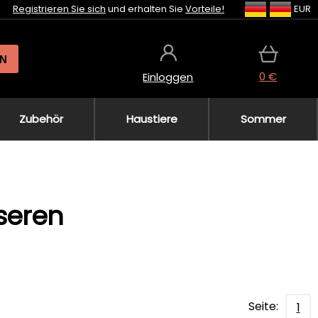
Registrieren Sie sich
und erhalten Sie
Vorteile!
EUR
N
0 €
Einloggen
Zubehör
Haustiere
Sommer
seren
Seite:
1