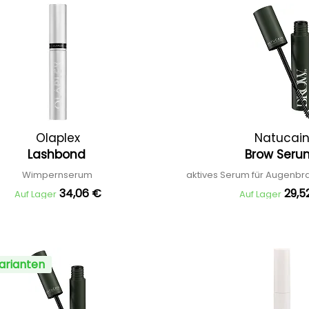
Olaplex
Natucai
Lashbond
Brow Ser
Wimpernserum
aktives Serum für Augen
34,06 €
29,5
Auf Lager
Auf Lager
arianten