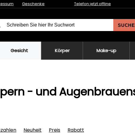
ressum
Geschenke
Telefon jetzt offline
SUCHE
Gesicht
Körper
Make-up
pern - und Augenbrauen
szahlen
Neuheit
Preis
Rabatt