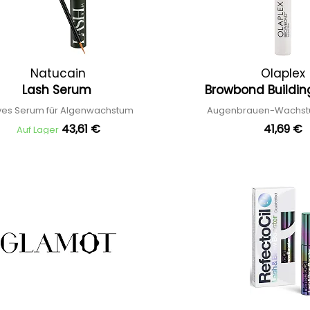
Natucain
Olaplex
Lash Serum
Browbond Buildi
ives Serum für Algenwachstum
Augenbrauen-Wachs
43,61 €
41,69 €
Auf Lager