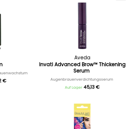
n
Aveda
um
Invati Advanced Brow™ Thickening
Serum
brauenwachstum
Augenbrauenverdichtungsserum
2 €
45,13 €
Auf Lager