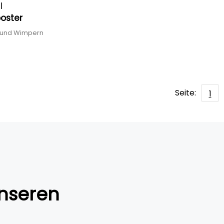
l
ooster
n und Wimpern
Seite:
1
nseren