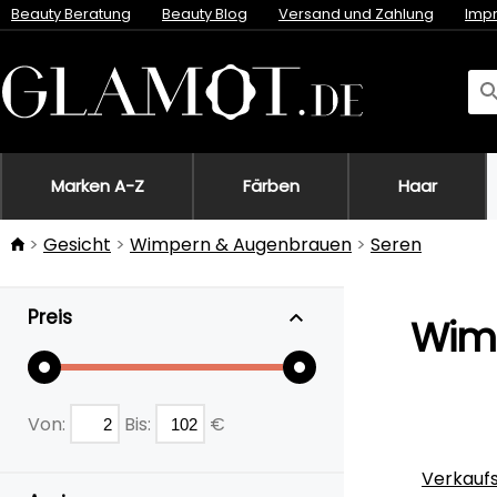
Beauty Beratung
Beauty Blog
Versand und Zahlung
Imp
Marken A-Z
Färben
Haar
Gesicht
Wimpern & Augenbrauen
Seren
Preis
Wim
Von:
Bis:
€
Verkauf