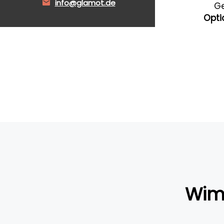
info@glamot.de
G
Opti
Wim