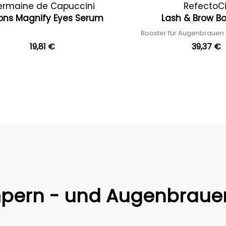
ermaine de Capuccini
RefectoCi
ons Magnify Eyes Serum
Lash & Brow B
Booster für Augenbraue
19,81 €
39,37 €
pern - und Augenbraue