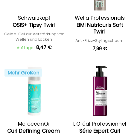
Schwarzkopf
Wella Professionals
OSiS+ Tipsy Twirl
EIMI Nutricurls Soft
Professional
Twirl
Gelee-Gel zur Verstärkung von
Wellen und Locken
Anti-Frizz-Stylingschaum
8,47 €
Auf Lager
7,99 €
Mehr Größen
MoroccanOil
L'Oréal Professionnel
Curl Defining Cream
Série Expert Curl