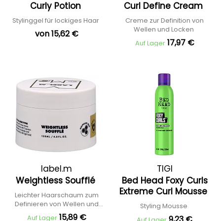
Curly Potion
Curl Define Cream
Stylinggel für lockiges Haar
Creme zur Definition von
Wellen und Locken
von 15,62 €
17,97 €
Auf Lager
label.m
TIGI
Weightless Soufflé
Bed Head Foxy Curls
Extreme Curl Mousse
Leichter Haarschaum zum
Definieren von Wellen und
Styling Mousse
Locken
15,89 €
Auf Lager
9,23 €
Auf Lager