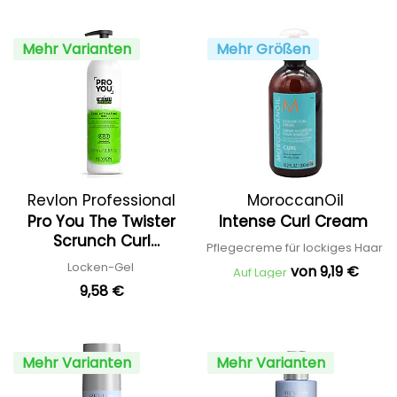
Mehr Varianten
Mehr Größen
Revlon Professional
MoroccanOil
Pro You The Twister
Intense Curl Cream
Scrunch Curl
Pflegecreme für lockiges Haar
Activating Gel
Locken-Gel
von 9,19 €
Auf Lager
9,58 €
Mehr Varianten
Mehr Varianten