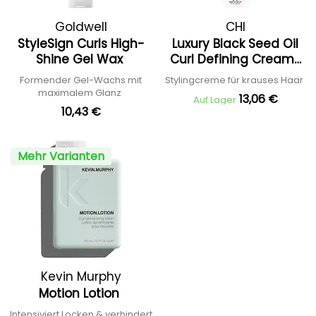
Goldwell
CHI
StyleSign Curls High-
Luxury Black Seed Oil
Shine Gel Wax
Curl Defining Cream-
Gel
Formender Gel-Wachs mit
Stylingcreme für krauses Haar
maximalem Glanz
13,06 €
Auf Lager
10,43 €
Mehr Varianten
Kevin Murphy
Motion Lotion
Intensiviert Locken & verhindert