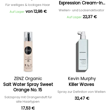
Expression Cream-In-
Für welliges & lockiges Haar
Jelly Definition
Wellen- und Lockenaktivator
von 12,98 €
Auf Lager
Activator
22,37 €
Auf Lager
ZENZ Organic
Kevin Murphy
Salt Water Spray Sweet
Killer Waves
Orange No. 15
Spray zur Definiton von Wellen
Salzspray mit Orangenduft für
32,47 €
alle Haartypen
17,53 €