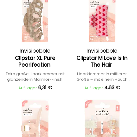
Invisibobble
Invisibobble
Clipstar XL Pure
Clipstar M Love Is In
Pearlfection
The Hair
Extra große Haarklammer mit
Haarklammer in mittlerer
glänzendem Marmor-Finish
Größe – mit einem Hauch
Romantik
6,31 €
4,63 €
Auf Lager
Auf Lager