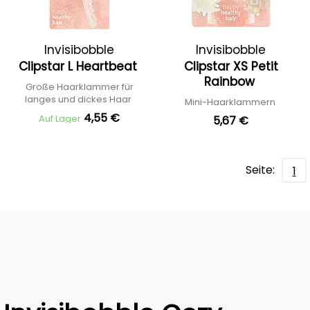
Invisibobble
Invisibobble
Clipstar L Heartbeat
Clipstar XS Petit
Rainbow
Große Haarklammer für
langes und dickes Haar
Mini-Haarklammern
4,55 €
Auf Lager
5,67 €
Seite:
1