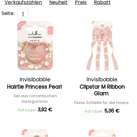
Verkaufszahlen
Neuheit
Preis
Rabatt
Seite:
1
Invisibobble
Invisibobble
Hairtie Princess Pearl
Clipstar M Ribbon
Glam
Set aus romantischen
Haargummis
Feine Schleife für die Haare
3,92 €
Auf Lager
5,36 €
Auf Lager