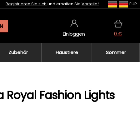
Registrieren Sie sich
und erhalten Sie
Vorteile!
EUR
N
0 €
Einloggen
Zubehör
Haustiere
Sommer
 Royal Fashion Lights