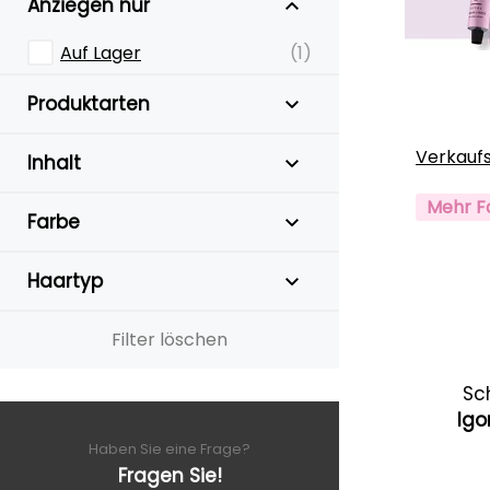
Anziegen nur
Auf Lager
(1)
Produktarten
Verkauf
Inhalt
Mehr F
Farbe
Haartyp
Filter löschen
Sc
Igo
Haben Sie eine Frage?
Fragen Sie!