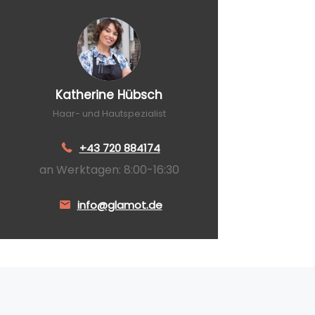
Katherine Hübsch
Haar- und Hautspezialist
+43 720 884174
an Werktagen: 8:00-16:30
info@glamot.de