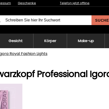
ressum
Geschenke
Telefon jetzt offline
SUCHE
Gesicht
Körper
Make-up
Igora Royal Fashion Lights
arzkopf Professional Igora