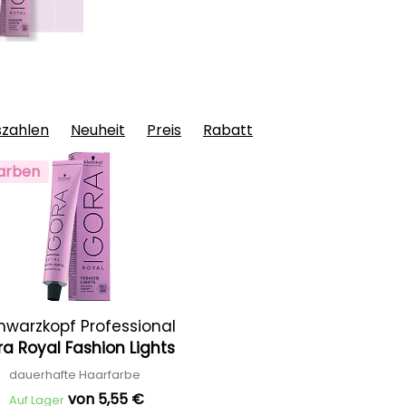
szahlen
Neuheit
Preis
Rabatt
arben
hwarzkopf Professional
ra Royal Fashion Lights
dauerhafte Haarfarbe
von 5,55 €
Auf Lager