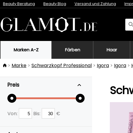
Beauty Beratung
Beauty Blog
Versand und Zahlung
Imp
Marken A-Z
Färben
Haar
Marke
Schwarzkopf Professional
Igora
Igora
Preis
Schw
Von:
Bis:
€