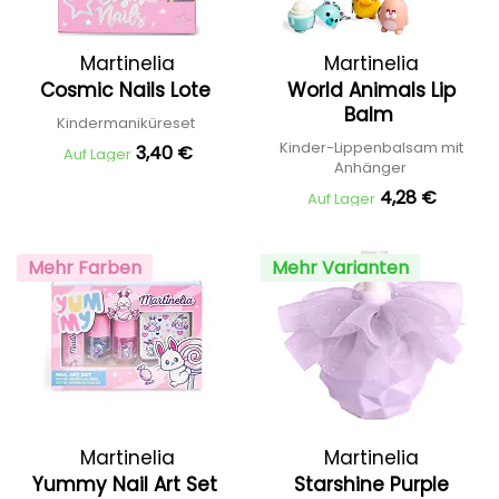
Martinelia
Martinelia
Cosmic Nails Lote
World Animals Lip
Balm
Kindermaniküreset
Kinder-Lippenbalsam mit
3,40 €
Auf Lager
Anhänger
4,28 €
Auf Lager
Mehr Farben
Mehr Varianten
Martinelia
Martinelia
Yummy Nail Art Set
Starshine Purple