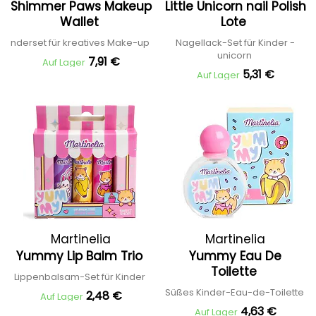
Shimmer Paws Makeup
Little Unicorn nail Polish
Wallet
Lote
nderset für kreatives Make-up
Nagellack-Set für Kinder -
unicorn
7,91 €
Auf Lager
5,31 €
Auf Lager
Martinelia
Martinelia
Yummy Lip Balm Trio
Yummy Eau De
Toilette
Lippenbalsam-Set für Kinder
Süßes Kinder-Eau-de-Toilette
2,48 €
Auf Lager
4,63 €
Auf Lager