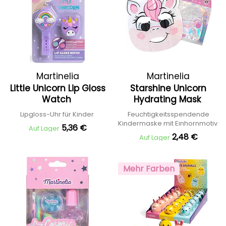
Martinelia
Martinelia
Little Unicorn Lip Gloss
Starshine Unicorn
Watch
Hydrating Mask
Lipgloss-Uhr für Kinder
Feuchtigkeitsspendende
Kindermaske mit Einhornmotiv
5,36 €
Auf Lager
2,48 €
Auf Lager
Mehr Farben