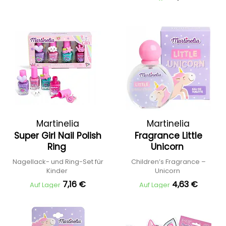
Martinelia
Martinelia
Super Girl Nail Polish
Fragrance Little
Ring
Unicorn
Nagellack- und Ring-Set für
Children’s Fragrance –
Kinder
Unicorn
7,16 €
4,63 €
Auf Lager
Auf Lager