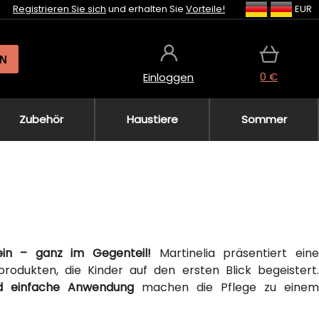
Registrieren Sie sich
und erhalten Sie
Vorteile!
EUR
N
0 €
Einloggen
Zubehör
Haustiere
Sommer
ein – ganz im Gegenteil!
Martinelia präsentiert ein
rodukten, die Kinder auf den ersten Blick begeistert.
nd einfache Anwendung
machen die Pflege zu einem