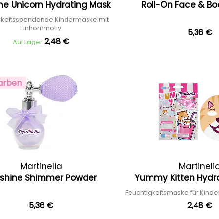
ine Unicorn Hydrating Mask
Roll-On Face & Bo
gkeitsspendende Kindermaske mit
Einhornmotiv
5,36 €
2,48 €
Auf Lager
arben
Martinelia
Martineli
rshine Shimmer Powder
Yummy Kitten Hydr
Feuchtigkeitsmaske für Kinde
5,36 €
2,48 €