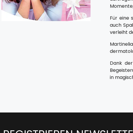
Momente, 
Für eine 
auch Spaß
verleiht 
Martinel
dermatolo
Dank der
Begeiste
in magisc