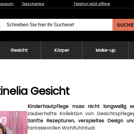
ressum
Geschenke
Telefon jetzt offline
SUCHE
Gesicht
Körper
Make-up
inelia Gesicht
Kinderhautpflege muss nicht langweilig s
zauberhafte Kollektion von Gesichtspflegep
Sanfte Rezepturen, verspieltes Design u
fantasievollen Wohlfühlritual.