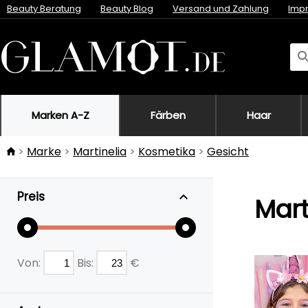
Beauty Beratung
Beauty Blog
Versand und Zahlung
Imp
Marken A-Z
Färben
Haar
Marke
Martinelia
Kosmetika
Gesicht
Preis
Mart
Von:
Bis:
€