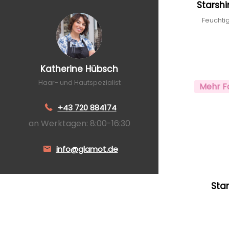
Starsh
Feuchti
Katherine Hübsch
Haar- und Hautspezialist
Mehr F
+43 720 884174
an Werktagen: 8:00-16:30
info@glamot.de
Sta