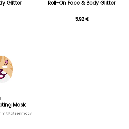
dy Glitter
Roll-On Face & Body Glitter
5,92 €
a
ating Mask
r mit Katzenmotiv