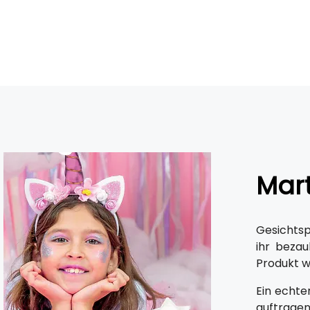
Mart
Gesichtspf
ihr beza
Produkt w
Ein echter
auftragen