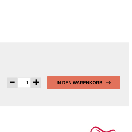
-
+
IN DEN WARENKORB