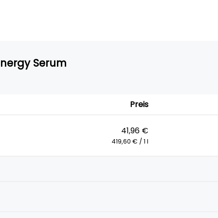
Energy Serum
Preis
41,96 €
419,60 € / 1 l