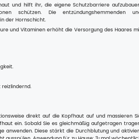
aut und hilft ihr, die eigene Schutzbarriere aufzubauen
tionen schützen. Die entzündungshemmenden un
in der Hornschicht.
nsäure und Vitaminen erhöht die Versorgung des Haares mi
gkeit.
 reizlindernd.
ionsweise direkt auf die Kopfhaut auf und massieren Si
haut ein. Sobald Sie es gleichmäßig aufgetragen tragen
ge anwenden. Diese stärkt die Durchblutung und aktivier
Nicht ausspülen. Anwendung für zu Hause: 3-mal wöchentli