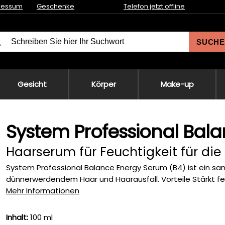
ressum
Geschenke
Telefon jetzt offline
SUCHE
Gesicht
Körper
Make-up
System Professional Bal
Haarserum für Feuchtigkeit für die
System Professional Balance Energy Serum (B4) ist ein san
dünnerwerdendem Haar und Haarausfall. Vorteile Stärkt fei
Mehr Informationen
Inhalt:
100 ml