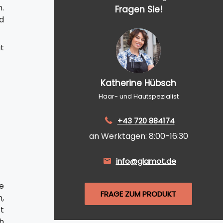
.
Fragen Sie!
d
t
Katherine Hübsch
Haar- und Hautspezialist
+43 720 884174
an Werktagen: 8:00-16:30
info@glamot.de
e
FRAGE ZUM PRODUKT
,
t
ch