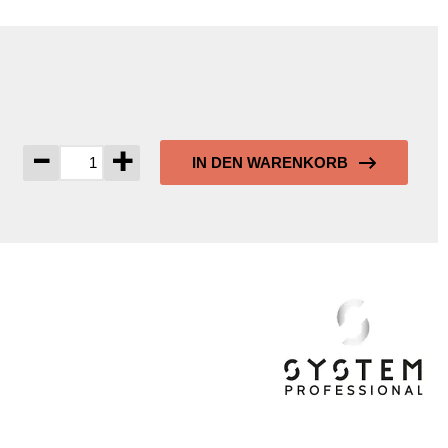
-
+
IN DEN WARENKORB