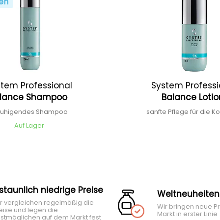
en
tem Professional
System Professi
lance Shampoo
Balance Loti
ruhigendes Shampoo
sanfte Pflege für die K
Auf Lager
rstaunlich niedrige Preise
Weltneuheiten
r vergleichen regelmäßig die
Wir bringen neue P
eise und legen die
Markt in erster Linie
stmöglichen auf dem Markt fest