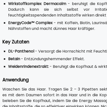
Wirkstoffkomplex Dermacalm
- beruhigt die Kopfh
Dadurch kann sie sich selbst vor Irrita
feuchtigkeitsspendenden Inhaltsstoffe wirken direkt 
EnergyCode™ Complex
- mit Koffein, Biotin, Lauri
Nährstoffen und macht dünnes Haar kräftiger.
Key Zutaten
DL-Panthenol
- Versorgt die Hornschicht mit Feuchti
Betain
- Entzündungshemmender Effekt.
Weidenrindenextrakt:
- Beruhigt die Kopfhaut & wirkt
Anwendung
Waschen Sie das Haar. Tragen Sie 2 – 3 Pipetten sekt
es mit dem Daumen sofort in das Haar und in die Kopf
beleben Sie die Kopfhaut, indem Sie die Energy Massa
die Inhaltsstoffe, die so effektiver einwirken können. 