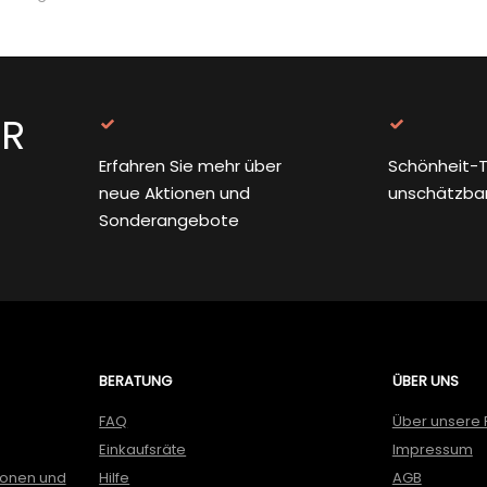
ER
Erfahren Sie mehr über
Schönheit-T
neue Aktionen und
unschätzba
Sonderangebote
BERATUNG
ÜBER UNS
FAQ
Über unsere 
Einkaufsräte
Impressum
ionen und
Hilfe
AGB