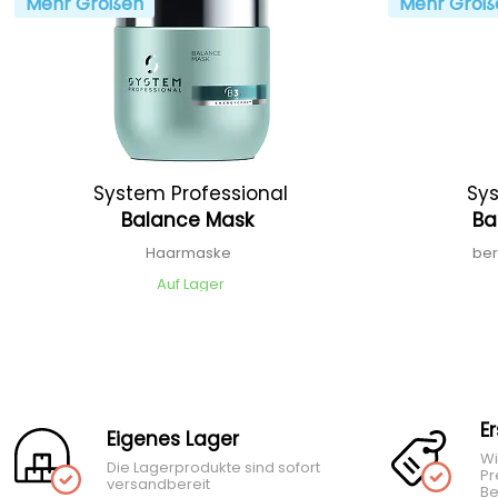
Mehr Größen
Mehr Größ
System Professional
Sys
Balance Mask
Ba
Haarmaske
be
Auf Lager
E
Eigenes Lager
Wi
Die Lagerprodukte sind sofort
Pr
versandbereit
Be