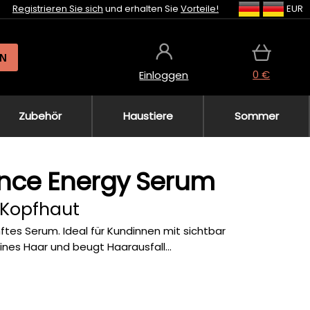
Registrieren Sie sich
und erhalten Sie
Vorteile!
EUR
N
0 €
Einloggen
Zubehör
Haustiere
Sommer
ance Energy Serum
 Kopfhaut
ftes Serum. Ideal für Kundinnen mit sichtbar
nes Haar und beugt Haarausfall...