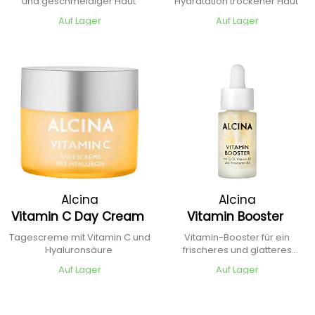
und geschmeidiger Haut
Hydratation trockener Haut
Auf Lager
Auf Lager
Alcina
Alcina
Vitamin C Day Cream
Vitamin Booster
Tagescreme mit Vitamin C und
Vitamin-Booster für ein
Hyaluronsäure
frischeres und glatteres
Hautbild
Auf Lager
Auf Lager