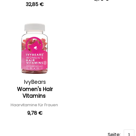
32,85 €
IvyBears
Women's Hair
Vitamins
Haarvitamine für Frauen
9,78 €
Seite:
1