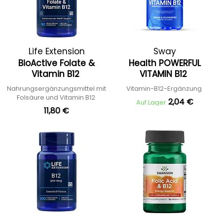
Life Extension
Sway
BioActive Folate &
Health POWERFUL
Vitamin B12
VITAMIN B12
Nahrungsergänzungsmittel mit
Vitamin-B12-Ergänzung
Folsäure und Vitamin B12
2,04 €
Auf Lager
11,80 €