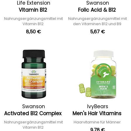
Life Extension
Swanson
Vitamin B12
Folic Acid & B12
Nahrungsergänzungsmittel mit
Nahrungsergänzungsmittel mit
Vitamin B12
den Vitaminen B12 und B9
8,50 €
5,67 €
Swanson
IvyBears
Activated B12 Complex
Men's Hair Vitamins
Nahrungsergänzungsmittel mit
Haarvitamine für Männer
Vitamin B12
9,78 €