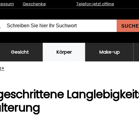
ressum
Geschenke
Telefon jetzt offline
SUCHE
Gesicht
Körper
Make-up
D+
geschrittene Langlebigkei
alterung