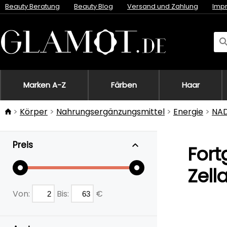
Beauty Beratung
Beauty Blog
Versand und Zahlung
Imp
Marken A-Z
Färben
Haar
Körper
Nahrungsergänzungsmittel
Energie
NA
Preis
Fort
Zell
Von:
Bis:
€