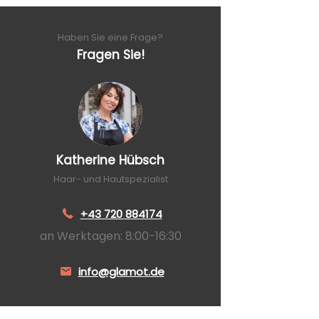
Haben Sie eine Frage?
Fragen Sie!
Katherine Hübsch
Haar- und Hautspezialist
+43 720 884174
an Werktagen: 8:00-16:30
info@glamot.de