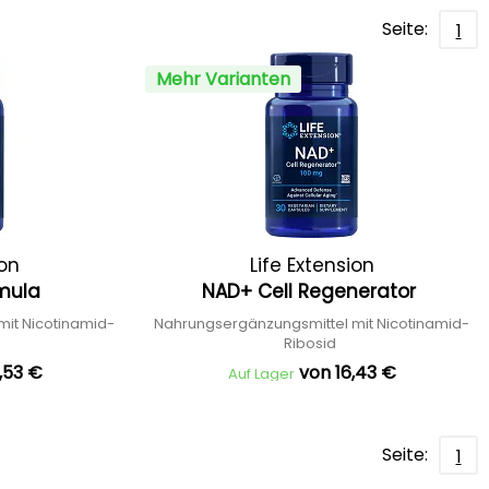
Seite:
1
Mehr Varianten
ion
Life Extension
rmula
NAD+ Cell Regenerator
it Nicotinamid-
Nahrungsergänzungsmittel mit Nicotinamid-
Ribosid
,53 €
von 16,43 €
Auf Lager
Seite:
1