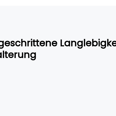
geschrittene Langlebigk
alterung