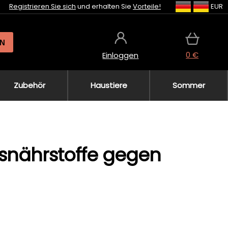
Registrieren Sie sich
und erhalten Sie
Vorteile!
EUR
N
0 €
Einloggen
Zubehör
Haustiere
Sommer
tsnährstoffe gegen