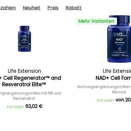
szahlen
Neuheit
Preis
Rabatt
Mehr Varianten
Life Extension
Life Extens
 Cell Regenerator™ and
NAD+ Cell Fo
Resveratrol Elite™
Nahrungsergänzungsmittel m
Ribosid
ngsergänzungsmittel mit NR und
Resveratrol
von 20
Auf Lager
62,02 €
Auf Lager