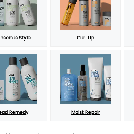
nscious Style
Curl Up
ead Remedy
Moist Repair