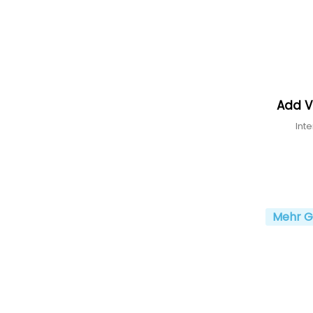
Add V
Int
Mehr G