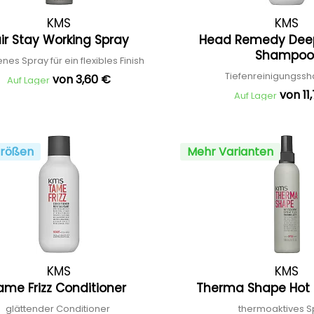
KMS
KMS
ir Stay Working Spray
Head Remedy Dee
Shampo
nes Spray für ein flexibles Finish
Tiefenreinigungs
von 3,60 €
Auf Lager
von 11
Auf Lager
rößen
Mehr Varianten
KMS
KMS
ame Frizz Conditioner
Therma Shape Hot 
glättender Conditioner
thermoaktives 