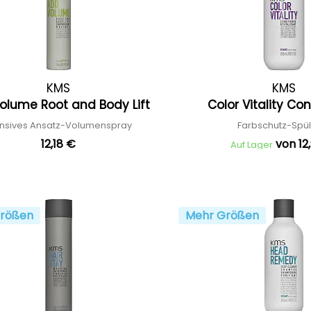
KMS
KMS
olume Root and Body Lift
Color Vitality Co
ensives Ansatz-Volumenspray
Farbschutz-Spü
12,18 €
von 12
Auf Lager
rößen
Mehr Größen