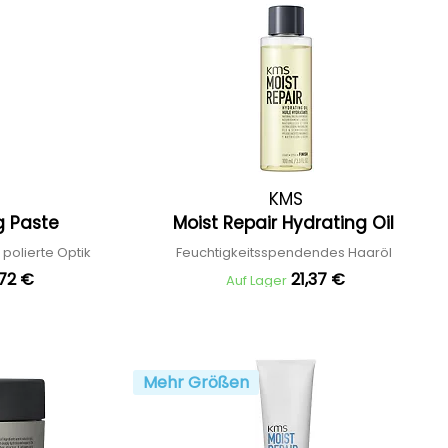
KMS
ng Paste
Moist Repair Hydrating Oil
 polierte Optik
Feuchtigkeitsspendendes Haaröl
,72 €
21,37 €
Auf Lager
Mehr Größen