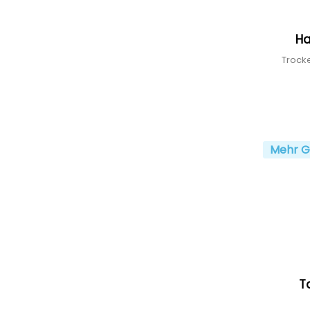
Ha
Trocke
Mehr G
T