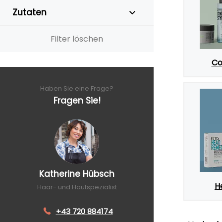
Zutaten
Filter löschen
Co
Haben Sie eine Frage?
Fragen Sie!
Katherine Hübsch
H
Haar- und Hautspezialist
+43 720 884174