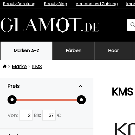
Beauty Beratung
Beauty Blog
Versand und Zahlung
Imp
Marken A-Z
Färben
Haar
Marke
KMS
Preis
KMS
Von:
Bis:
€