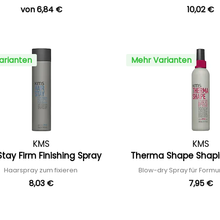
von 6,84 €
10,02 €
arianten
Mehr Varianten
KMS
KMS
Stay Firm Finishing Spray
Therma Shape Shapi
Haarspray zum fixieren
Blow-dry Spray für Formu
8,03 €
7,95 €