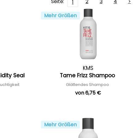
Seite:
2
3
4
>
1
Mehr Größen
KMS
idity Seal
Tame Frizz Shampoo
uchtigkeit
Glättendes Shampoo
von 6,75 €
Mehr Größen