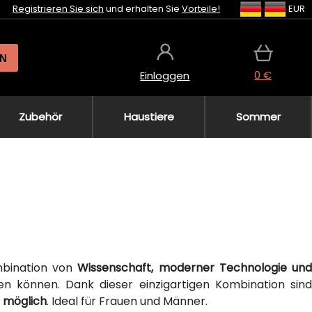
Registrieren Sie sich
und erhalten Sie
Vorteile!
EUR
N
0 €
Einloggen
Zubehör
Haustiere
Sommer
mbination von
Wissenschaft, moderner Technologie un
n können. Dank dieser einzigartigen Kombination sin
e möglich
. Ideal für Frauen und Männer.