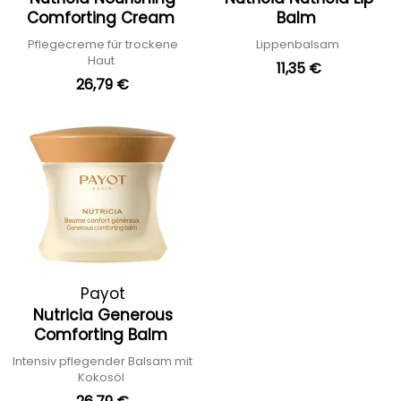
Comforting Cream
Balm
Pflegecreme für trockene
Lippenbalsam
Haut
11,35 €
26,79 €
Payot
Nutricia Generous
Comforting Balm
Intensiv pflegender Balsam mit
Kokosöl